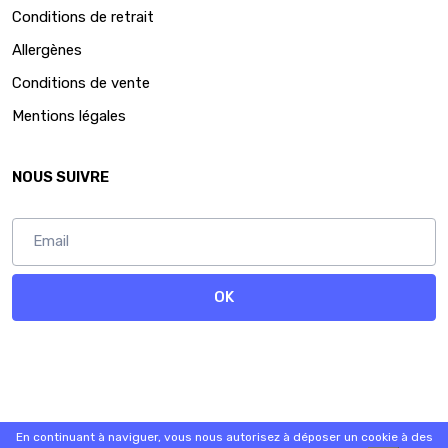
Conditions de retrait
Allergènes
Conditions de vente
Mentions légales
NOUS SUIVRE
OK
Abonnez vous
© 2026 - Logiciel
SaasFood - Logiciel de gestion de commande sur
En continuant à naviguer, vous nous autorisez à déposer un cookie à des