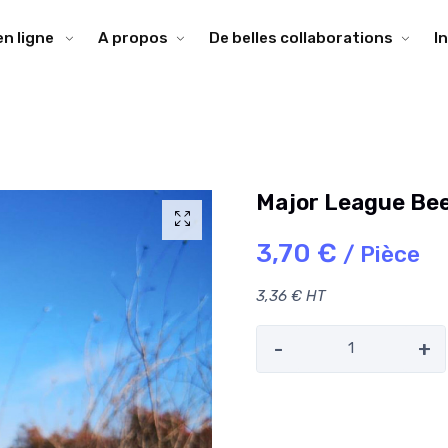
en ligne
A propos
De belles collaborations
I
Major League Bee
3,70 €
/ Pièce
3,36 € HT
-
+