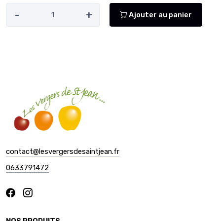
-
+
Ajouter au panier
contact@lesvergersdesaintjean.fr
0633791472
NOS PRODUITS