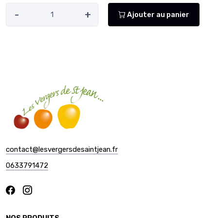
-
+
Ajouter au panier
contact@lesvergersdesaintjean.fr
0633791472
NOS PRODUITS