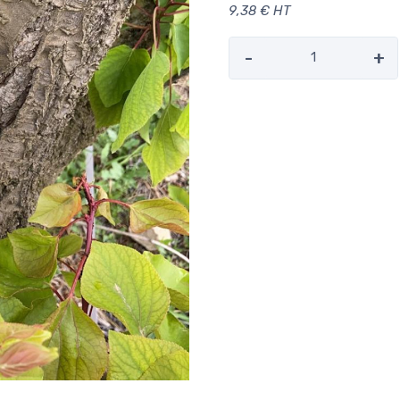
9,38 € HT
-
+