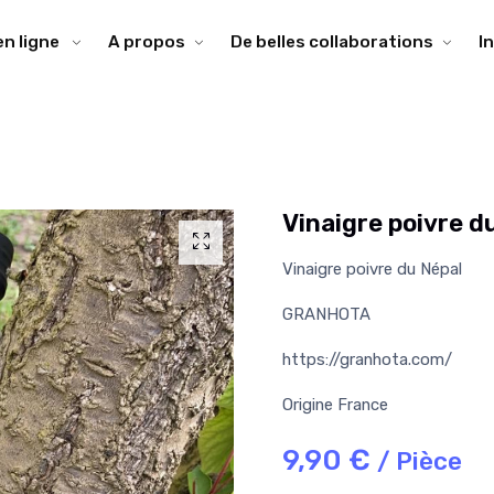
en ligne
A propos
De belles collaborations
I
Vinaigre poivre 
Vinaigre poivre du Népal
GRANHOTA
https://granhota.com/
Origine France
9,90 €
/ Pièce