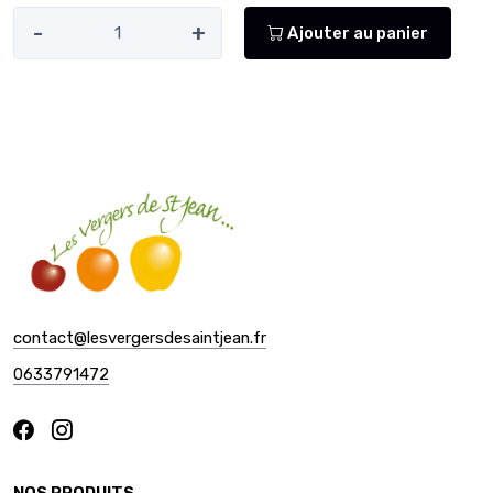
-
+
Ajouter au panier
contact@lesvergersdesaintjean.fr
0633791472
NOS PRODUITS