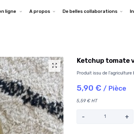
en ligne
A propos
De belles collaborations
I
Ketchup tomate 
Produit issu de l'agriculture
5,90 €
/ Pièce
5,59 € HT
-
+