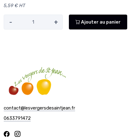
5,59 € HT
-
+
Ajouter au panier
contact@lesvergersdesaintjean.fr
0633791472