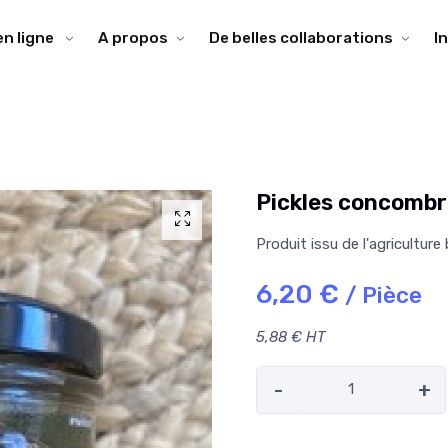
en ligne
A propos
De belles collaborations
I
Pickles concombr
Produit issu de l'agriculture
6,20 €
/ Pièce
5,88 € HT
-
+