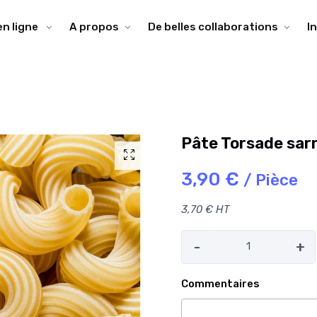
en ligne
A propos
De belles collaborations
I
Pâte Torsade sar
3,90 €
/ Pièce
3,70 € HT
-
+
Commentaires